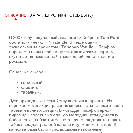
ОПИСАНИЕ
ХАРАКТЕРИСТИКИ
ОТЗЫВЫ (5)
В 2007 году популярный американский бренд
Tom Ford
обогатил линейку «Private Blend» еще одним
эксклюзивным ароматом
«Tobacco Vanille»
. Парфюм
поражает своим особым аристократическим шармом,
окутывает великолепной атмосферой элегантности и
роскоши.
Основные аккорды:
ванильный;
сладкий;
табачный.
Духи принадлежат семейству восточные пряные. На
вершине композиции расположились ноты терпкого листа
табака и пряных специй. В «сердце» парфюмерной
пирамиды сплелись в единую мелодию ноты душистых
бобов тонка, соблазнительного пряно-сладковатого цвета
табака, сладострастной ванили и гурманского какао. В
качестве базы были использованы изысканные