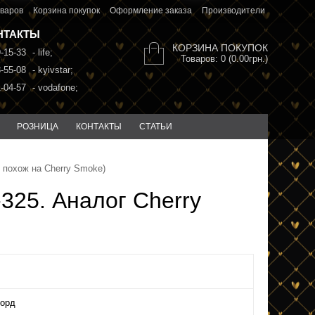
варов
Корзина покупок
Оформление заказа
Производители
НТАКТЫ
КОРЗИНА ПОКУПОК
9-15-33
- life;
Товаров: 0 (0.00грн.)
8-55-08
- kyivstar;
1-04-57
- vodafone;
РОЗНИЦА
КОНТАКТЫ
СТАТЬИ
 похож на Cherry Smoke)
325. Аналог Cherry
орд