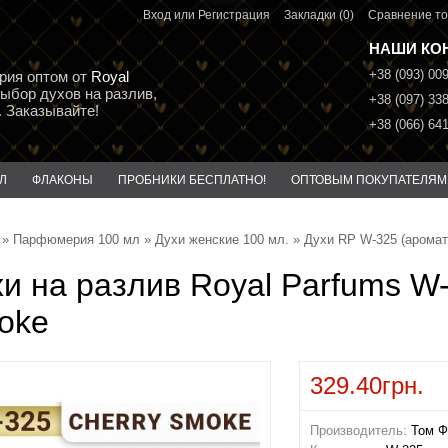
Вход
или
Регистрация
Закладки (0)
Сравнение то
НАШИ КО
+38 (093) 00
рия оптом от
Royal
выбор духов на разлив,
+38 (097) 33
 Заказывайте!
+38 (066) 64
Л
ФЛАКОНЫ
ПРОБНИКИ БЕСПЛАТНО!
ОПТОВЫМ ПОКУПАТЕЛЯМ
»
Парфюмерия 100 мл
»
Духи женские 100 мл.
» Духи RP W-325 (аромат
и на разлив Royal Parfums W-
oke
329.40грн.
Производитель:
Том Ф