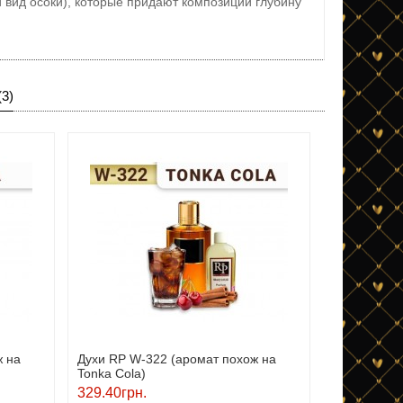
 вид осоки), которые придают композиции глубину
3)
ж на
Духи RP W-322 (аромат похож на
Tonka Cola)
329.40грн.