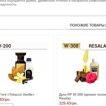
ата ощущается дымка, древесные оттенки и нагармота (невысокий
гадочность.
ПОХОЖИЕ ТОВАРЫ (
Ford «Tobacco Vanille»
Духи RP W-308 (аромат похо
Resala)
40грн.
329.40грн.