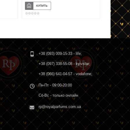
+38 (093) 009-15-33
- life;
+38 (097) 338-55-08
- kyivstar;
+38 (066) 641-04-57
- vodafone;
Пн-Пт - 09:00-20:00
Сб-Вс - только онлайн
rp@royalparfums.com.ua