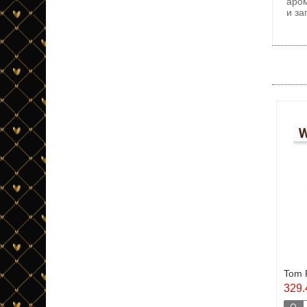
аром
и за
Tom 
329.