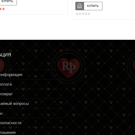
АЦИЯ
 информация
оплата
возврат
ваемые вопросы
ты
езопасности
глашения